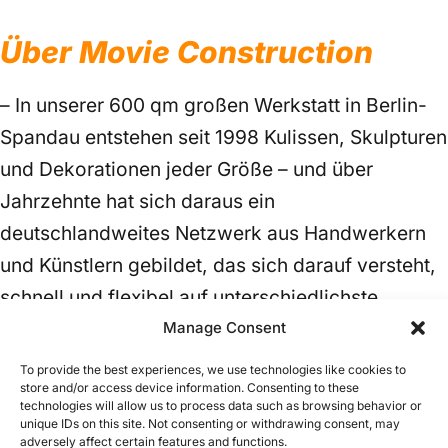
Über Movie Construction
– In unserer 600 qm großen Werkstatt in Berlin-
Spandau entstehen seit 1998 Kulissen, Skulpturen
und Dekorationen jeder Größe – und über
Jahrzehnte hat sich daraus ein
deutschlandweites Netzwerk aus Handwerkern
und Künstlern gebildet, das sich darauf versteht,
schnell und flexibel auf unterschiedlichste
Anforderungen zu reagieren. Überall in
Manage Consent
Deutschland und Europaweit. Was auch immer
To provide the best experiences, we use technologies like cookies to
store and/or access device information. Consenting to these
ihr Projekt benötigt –
wir realisieren es.
technologies will allow us to process data such as browsing behavior or
unique IDs on this site. Not consenting or withdrawing consent, may
adversely affect certain features and functions.